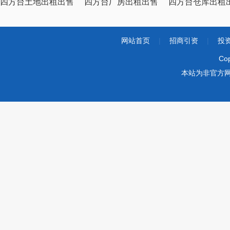
四方台土地出租出售
四方台厂房出租出售
四方台仓库出租
网站首页
|
招商引资
|
投
Co
本站为非官方